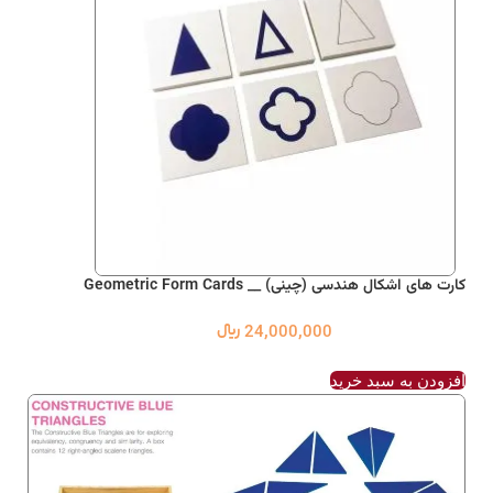
کارت های اشکال هندسی (چینی) __ Geometric Form Cards
24,000,000
﷼
افزودن به سبد خرید