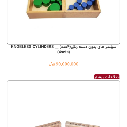
سیلندر های بدون دسته رنگی(۴عدد) __ KNOBLESS CYLINDERS
(4sets)
90,000,000
﷼
اطلاعات بیشتر