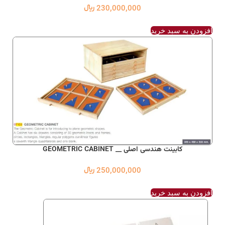
230,000,000
﷼
افزودن به سبد خرید
کابینت هندسی اصلی __ GEOMETRIC CABINET
250,000,000
﷼
افزودن به سبد خرید