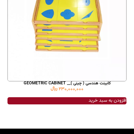
کابینت هندسی ( چینی )__ GEOMETRIC CABINET
230,000,000
﷼
افزودن به سبد خرید