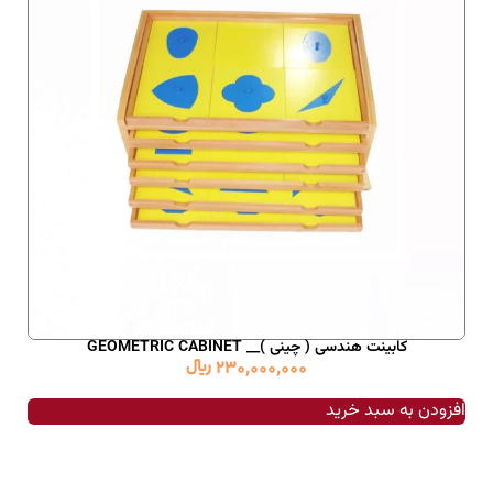
کابینت هندسی ( چینی )__ GEOMETRIC CABINET
230,000,000
﷼
افزودن به سبد خرید