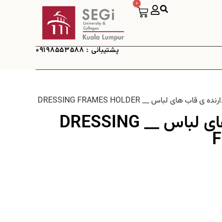
0
پشتیبانی : 09198553588
 ی قاب های لباس __ DRESSING FRAMES HOLDER
نگهدارنده ی قاب های لباس __ DRESSING