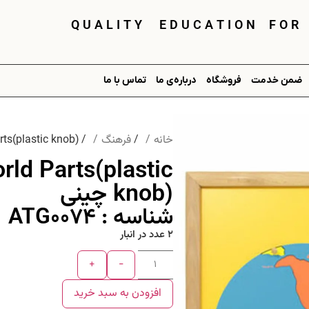
Q U A L I T Y E D U C A T I O N F O R
ضمن خدمت
فروشگاه
درباره‌ی ما
تماس با ما
خانه
/
فرهنگ
/ Puzzle Map with Frame: World Parts(plastic knob) چینی
ld Parts(plastic
knob) چینی
شناسه : ATG0074
2 عدد در انبار
+
-
افزودن به سبد خرید