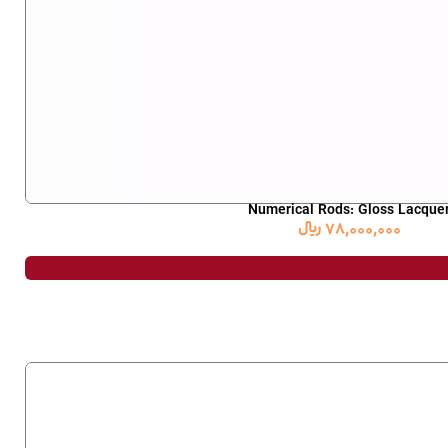
Numerical Rods: Gloss Lacque
78,000,000
﷼