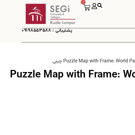
0
پشتیبانی : 09198553588
Puzzle Map with Frame: Wor